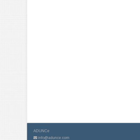
ADUNCe
info@adunce.com