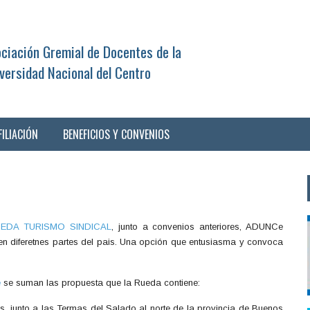
ciación Gremial de Docentes de la
versidad Nacional del Centro
FILIACIÓN
BENEFICIOS Y CONVENIOS
EDA TURISMO SINDICAL
, junto a convenios anteriores, ADUNCe
 en diferetnes partes del pais. Una opción que entusiasma y convoca
é
se suman las propuesta que la Rueda contiene:
 junto a las Termas del Salado al norte de la provincia de Buenos