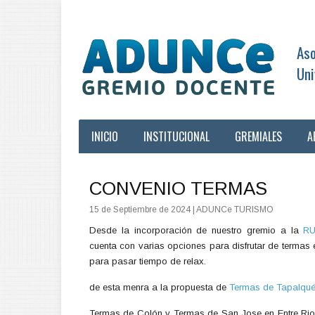
Aso
Uni
INICIO
INSTITUCIONAL
GREMIALES
A
CONVENIO TERMAS
15 de Septiembre de 2024
| ADUNCe TURISMO
Desde la incorporación de nuestro gremio a la
RU
cuenta con varias opciones para disfrutar de termas
para pasar tiempo de relax.
de esta menra a la propuesta de
Termas de Tapalqu
Termas de Colón y Termas de San Jose en Entre Rios,